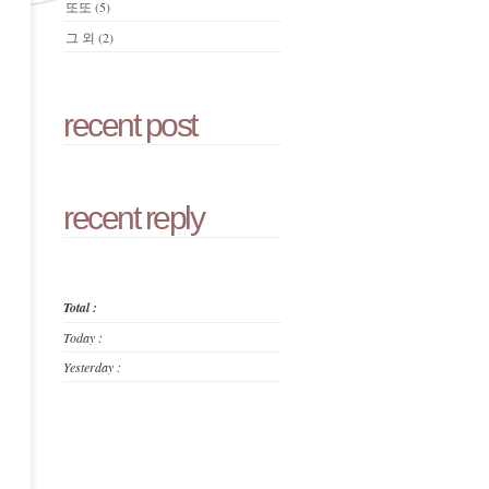
또또
(5)
그 외
(2)
recent post
recent reply
Total :
Today :
Yesterday :