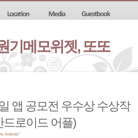
 원기메모위젯, 또또
일 앱 공모전 우수상 수상작
안드로이드 어플)
 Android "