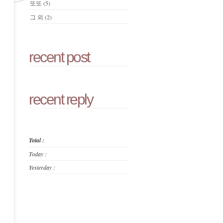
또또
(5)
그 외
(2)
recent post
recent reply
Total :
Today :
Yesterday :