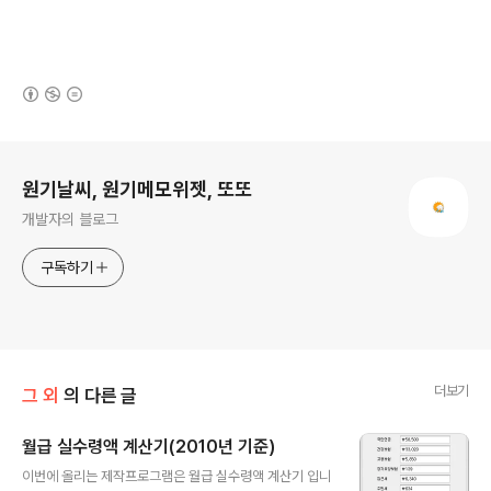
(새창열림)
로그 정보
원기날씨, 원기메모위젯, 또또
개발자의 블로그
구독하기
더보기
그 외
의 다른 글
월급 실수령액 계산기(2010년 기준)
글 내용
이번에 올리는 제작프로그램은 월급 실수령액 계산기 입니