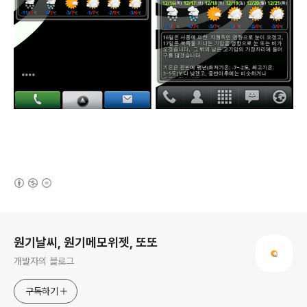
(새창열림)
로그 정보
원기날씨, 원기메모위젯, 또또
개발자의 블로그
구독하기