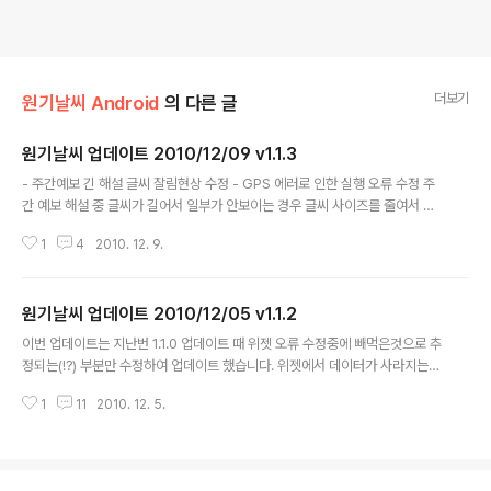
더보기
원기날씨 Android
의 다른 글
원기날씨 업데이트 2010/12/09 v1.1.3
글 내용
- 주간예보 긴 해설 글씨 잘림현상 수정 - GPS 에러로 인한 실행 오류 수정 주
간 예보 해설 중 글씨가 길어서 일부가 안보이는 경우 글씨 사이즈를 줄여서 잘
림 현상이 나타나지 않게 수정하였습니다. 또 어플을 외장메모리에 옮기지 않았
1
4
2010. 12. 9.
음에도 GPS오류 때문에 어플 실행이 안되거나 지역 설정에 문제가 있으신 분
들이 보내주신 에러 로그를 보고 임시적으로 그 부분만 수정하였습니다. 다만
아직 직접적으로 제가 확인하지 못해서 정확한 결과를 알 수는 없습니다. :( 이번
원기날씨 업데이트 2010/12/05 v1.1.2
업데이트 후 동일한 증상이 나타나시는 분이 계시다면 말씀 부탁드립니다. (__)
글 내용
이번 업데이트는 지난번 1.1.0 업데이트 때 위젯 오류 수정중에 빼먹은것으로 추
정되는(!?) 부분만 수정하여 업데이트 했습니다. 위젯에서 데이터가 사라지는
증상을 호소하시는 분들에게 해당되는 사항으로 시간관계상 자세한 테스트를
1
11
2010. 12. 5.
거치지 못하고 바로 업뎃하였기 때문에 이 후에도 같은 증상이 반복되시는 분이
계시다면 말씀 부탁드립니다. (__) 이 때 좀 더 자세한 사용 환경을 말씀해 주시
면 해당 오류 수정에 많은 도움이 됩니다. :)