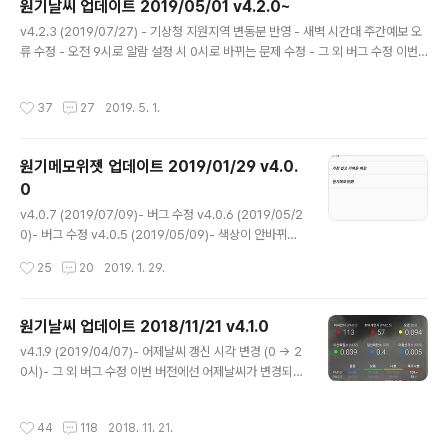
원기날씨 업데이트 2019/05/01 v4.2.0~
글 내용
v4.2.3 (2019/07/27) - 기상청 지원지역 변동분 반영 - 새벽 시간대 주간예보 오
류 수정 - 오전 9시로 알람 설정 시 0시로 바뀌는 문제 수정 - 그 외 버그 수정 이번
버전에선 기상청의 지원지역 변동분이 적용되었고, 새벽 시간대 발생하던 주간예보
오류를 포함해 크고 작은 버그들이 수정되었습니다. 경기 부천시의 경우 행정구역의
작성시간
37
27
2019. 5. 1.
변화가 커 많은 주소지가 추가, 삭제되었습니다. 때문에 부천시를 지정하셨던 분들은
상단 즐겨찾는 지역을 꼭 확인해보심을 권장드립니다. 어제날씨 또는 위젯을 통한 업
데이트가 안되시는 분들은 좌측 슬라이딩 메뉴의 FAQ를 참조하시어 앱 절전과 데이
원기메모위젯 업데이트 2019/01/29 v4.0.
터 절약 모드 예외 대상으로 원기날씨를 추가하시면 정상적으로 이용하실 수 있습니
0
다. :) 또, 대자연의 변화를 인간의 힘으로..
글 내용
v4.0.7 (2019/07/09)- 버그 수정 v4.0.6 (2019/05/2
0)- 버그 수정 v4.0.5 (2019/05/09)- 색상이 안바뀌는
문제 수정 v4.0.4 (2019/05/07)- 버그 수정 v4.0.3 (2
작성시간
25
20
2019. 1. 29.
019/04/07)- 버그 수정 v4.0.2 (2019/02/22)- 긴 메
모 성능 개선- 그 외 버그 수정 v4.0.1 (2019/01/31)- 이
전 버전 복원 추가 개편 버전으로 업데이트 후 이전에 사용
원기날씨 업데이트 2018/11/21 v4.1.0
하던 메모가 보이지 않으시는 분들을 위해 '이전 버전 복
글 내용
v4.1.9 (2019/04/07)- 어제날씨 갱신 시각 변경 (0 → 2
원'이 추가되었습니다. 이는 좌측 슬라이딩 메뉴에서 선택
0시)- 그 외 버그 수정 이번 버전에선 어제날씨가 변경되는
하실 수 있으며, 먼저 private 영역에 있는 메모를 복원하
시각이 0시에서 20시로 당겨졌고, 예기치 못한 사유로 서
되 파일이 유효하지 않은 경우 외부 저장소에 자동으로 백
버가 다운됐을 때 앱이 보다 더 안정적으로 동작할 수 있도
업된 파일로 시도합니다. 만일 그럼에도 보이지 않으신..
작성시간
44
118
2018. 11. 21.
록 개선되었습니다. 어제날씨는 이전의 예보를 분석해 생