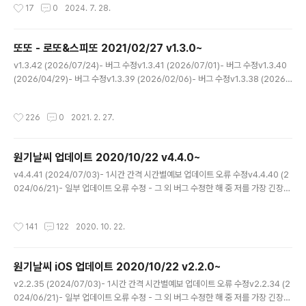
작성시간
17
0
2024. 7. 28.
대한 영향이 나타나고 있습니다. 우리나라는 기상 관측 이래 손에 꼽힐 7월 지각 장
마가 예상되며, 유럽에선 40도를 웃도는 기록적인 폭염에, 남미 앞바다의 엘니뇨는
그 어느 때보다도 강력해져 큰 우려를 자아내고 있습니다. 우리나라는 이러한 영향으
또또 - 로또&스피또 2021/02/27 v1.3.0~
로 단시간에 응집된 강한 국지적 집중호우가 발생할 수 있기에 모쪼록 이에 대비하시
글 내용
어 피해 없으시기를 당부드립니다..
v1.3.42 (2026/07/24)- 버그 수정v1.3.41 (2026/07/01)- 버그 수정v1.3.40
(2026/04/29)- 버그 수정v1.3.39 (2026/02/06)- 버그 수정v1.3.38 (2026/
01/14)- 스피또 남은 수량 개선v1.3.37 (2026/01/08)- 스피또 업데이트 오류 수
정 - 스피또 당첨 확률 표시 - 로또 당첨 구성 수정 - 로또 QR 코드 저장 오류 수정v
작성시간
226
0
2021. 2. 27.
1.3.36 (2026/01/04)동행복권 홈페이지 개편으로 인한 업데이트 오류가 수정되
었습니다. 다만, 신규 홈페이지가 안정화될 때까지는 일부 기능이 불안정하거나 앱
업데이트가 연이어 진행될 수 있음을 양해 부탁드립니다.v1.3.35 (2025/11/23)-
원기날씨 업데이트 2020/10/22 v4.4.0~
스피또 업데이트 오류 수정 - 그 외 버그 ..
글 내용
v4.4.41 (2024/07/03)- 1시간 간격 시간별예보 업데이트 오류 수정v4.4.40 (2
024/06/21)- 일부 업데이트 오류 수정 - 그 외 버그 수정한 해 중 저를 가장 긴장하
게 만드는 장마가 남부지방부터 시작됐습니다. 며칠간 내리 비가 오고 다시 며칠간
은 맑은 날이 계속되던 과거의 장마와는 달리, 점차 심화되는 기후변화로 인해 강수
작성시간
141
122
2020. 10. 22.
의 주기와 양이 우리가 기억하던 예전 그 모습과는 많이 달라졌습니다. 하여 보다 정
확한 예보를 위해 기상청 관계자분들께서 밤낮으로 노력하고 계시나, 아무리 발달
한 기술을 이용한다 한들 감히 인간의 힘으로 대자연의 변화무쌍함을 한 치의 오
원기날씨 iOS 업데이트 2020/10/22 v2.2.0~
차 없이 예측한다는 것은 불가능에 가깝기에 부디 예보가 빗나가더라도 너른 마음으
글 내용
로 이해해 주시기를 부탁드립니다. (__) 또한..
v2.2.35 (2024/07/03)- 1시간 간격 시간별예보 업데이트 오류 수정v2.2.34 (2
024/06/21)- 일부 업데이트 오류 수정 - 그 외 버그 수정한 해 중 저를 가장 긴장하