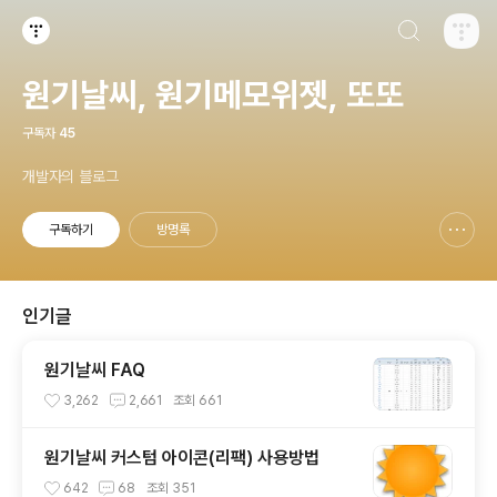
검색하기
티스토리
원기날씨, 원기메모위젯, 또또
구독자
45
개발자의 블로그
구독하기
방명록
신고하기 레이어
열기
인기글
원기날씨 FAQ
3,262
2,661
조회
661
원기날씨 커스텀 아이콘(리팩) 사용방법
642
68
조회
351