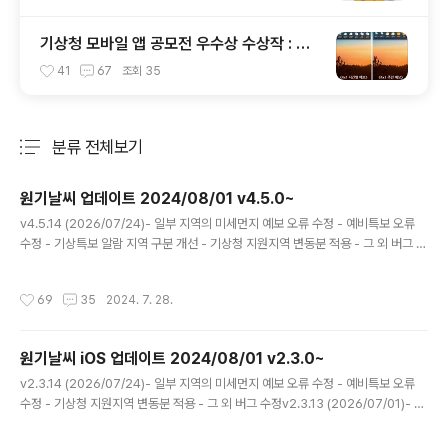
기상청 모바일 앱 공모전 우수상 수상작 : 원
기날씨(안드로이드 어플)
41
67
조회
35
분류 전체보기
주요 글 목록
원기날씨 업데이트 2024/08/01 v4.5.0~
글 내용
v4.5.14 (2026/07/24)- 일부 지역의 미세먼지 예보 오류 수정 - 예비특보 오류
수정 - 기상특보 알람 지역 구분 개선 - 기상청 지원지역 변동분 적용 - 그 외 버그 수
정v4.5.13 (2026/07/01)- 기상청 지원지역 변동분 적용 - 그 외 버그 수정이번 버
전에선 기상청 지원지역 변동분 적용을 포함해 여러 버그들이 수정되었습니다. 올해
작성시간
69
35
2024. 7. 28.
는 지구 곳곳에서 기후변화의 심대한 영향이 나타나고 있습니다. 우리나라는 기상 관
측 이래 손에 꼽힐 7월 지각 장마가 예상되며, 유럽에선 40도를 웃도는 기록적인 폭
염에, 남미 앞바다의 엘니뇨는 그 어느 때보다도 강력해져 큰 우려를 자아내고 있습
원기날씨 iOS 업데이트 2024/08/01 v2.3.0~
니다. 우리나라는 이러한 영향으로 단시간에 응집된 강한 국지적 집중호우가 발생할
글 내용
수 있기에 모쪼록 이에 대비..
v2.3.14 (2026/07/24)- 일부 지역의 미세먼지 예보 오류 수정 - 예비특보 오류
수정 - 기상청 지원지역 변동분 적용 - 그 외 버그 수정v2.3.13 (2026/07/01)- 기
상청 지원지역 변동분 적용 - 그 외 버그 수정이번 버전에선 기상청 지원지역 변동분
적용을 포함해 여러 버그들이 수정되었습니다. 올해는 지구 곳곳에서 기후변화의 심