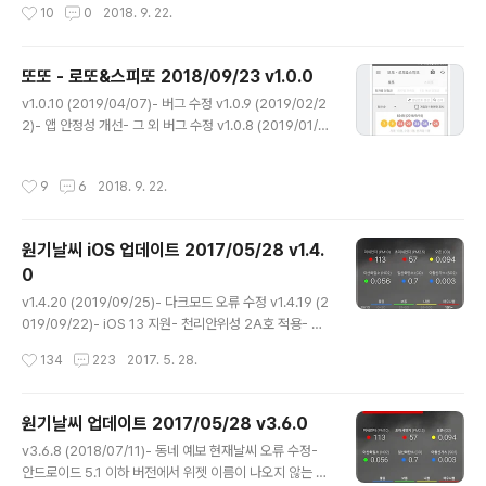
작성시간
10
0
2018. 9. 22.
익 보호에 최선을 다하고 있습니다. 1. 수집하는 개인정보의 항목 및 수집방법 본 앱
은 일체의 회원가입 및 개인정보 제공을 요구 하지 않으며 어떤 제한없이 앱의 모든
기능을 이용할 수 있습니다. 다만 함께 제공하는 광고플랫폼에서 이를 수집할 수 있
또또 - 로또&스피또 2018/09/23 v1.0.0
으며 이에 대한 절차 및 책임은 각 하기의 제공처에 있습니다. - 애드몹 https://ad
글 내용
mob.google.com2. 개인정보관리책임자 및 ..
v1.0.10 (2019/04/07)- 버그 수정 v1.0.9 (2019/02/2
2)- 앱 안정성 개선- 그 외 버그 수정 v1.0.8 (2019/01/2
9)- 당첨번호 검색 시 3개 이상만 선택해도 표시되도록 변
경- 그 외 버그 수정 v1.0.7 (2019/01/02)- 스피또 당첨
작성시간
9
6
2018. 9. 22.
내역 업데이트 알람을 잔여 수량으로 변경- 그 외 버그 수
정 v1.0.6 (2018/12/29)- QR코드 당첨 알림 시 당첨 게
임이 2개 이상이면 개수 표시- 그 외 버그 수정 v1.0.5 (2
원기날씨 iOS 업데이트 2017/05/28 v1.4.
018/12/08)- 업데이트 오류 수정- 그 외 버그 수정 v1.0.
0
4 (2018/12/02)- 로또 사업자 변경분 적용 (나눔로또→
글 내용
동행복권)- 그 외 버그 수정 v1.0.3 (2018/11/21)- 앱 테
v1.4.20 (2019/09/25)- 다크모드 오류 수정 v1.4.19 (2
마 → 어두운 테마 변경-..
019/09/22)- iOS 13 지원- 천리안위성 2A호 적용- 관
측자료 고도화- 진도군 현재 날씨 오류 수정- 그 외 버그 수
작성시간
134
223
2017. 5. 28.
정 이번 버전에서는 위성영상이 지난해 12월 발사된 천리
안위성 2A호로 변경되었습니다. 2A호는 1호와 달리 실제
자연색의 영상을 제공하며, 앱에서는 낮과 밤에 따라 RGB
원기날씨 업데이트 2017/05/28 v3.6.0
천연색 / 적외영상 영상을 표시합니다. 2010년 6월 발사
글 내용
v3.6.8 (2018/07/11)- 동네 예보 현재날씨 오류 수정-
돼 지금까지 임무를 수행해준 천리안위성 1호의 영상은 올
안드로이드 5.1 이하 버전에서 위젯 이름이 나오지 않는 문
해 말 종료가 예정되어 있습니다. 그밖에 관측자료의 데이