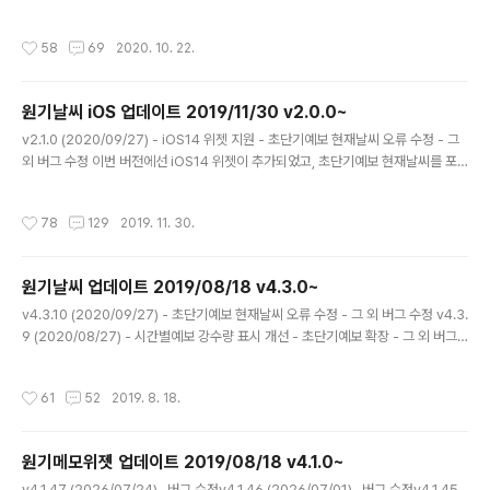
게 만드는 장마가 남부지방부터 시작됐습니다. 며칠간 내리 비가 오고 다시 며칠간
은 맑은 날이 계속되던 과거의 장마와는 달리, 점차 심화되는 기후변화로 인해 강수
작성시간
58
69
2020. 10. 22.
의 주기와 양이 우리가 기억하던 예전 그 모습과는 많이 달라졌습니다. 하여 보다 정
확한 예보를 위해 기상청 관계자분들께서 밤낮으로 노력하고 계시나, 아무리 발달
한 기술을 이용한다 한들 감히 인간의 힘으로 대자연의 변화무쌍함을 한 치의 오
원기날씨 iOS 업데이트 2019/11/30 v2.0.0~
차 없이 예측한다는 것은 불가능에 가깝기에 부디 예보가 빗나가더라도 너른 마음으
글 내용
로 이해해 주시기를 부탁드립니다. (__) 또한..
v2.1.0 (2020/09/27) - iOS14 위젯 지원 - 초단기예보 현재날씨 오류 수정 - 그
외 버그 수정 이번 버전에선 iOS14 위젯이 추가되었고, 초단기예보 현재날씨를 포
함한 일부 오류가 수정됐습니다. 위젯은 세 가지 크기를 모두 지원하며 위젯 편집을
통해 지역과 배경을 설정할 수 있습니다. 많이 문의주시는 내용 중 앱과 포털사이트
작성시간
78
129
2019. 11. 30.
기온 차이의 경우, 이는 관측자료와 초단기예보의 차이로 앱 좌측상단 설정을 통해
변경하실 수 있습니다. 더욱 자세한 설명은 FAQ를 참조해주세요. :) 그밖에 사용 중
겪으시는 불편 및 문의 등은 메일이나 블로그를 통해 언제든 제게 알려주세요. 쌀쌀
원기날씨 업데이트 2019/08/18 v4.3.0~
해진 날씨에 건강관리 유의하시고 이용자분들 모두 늘 행복하시기를 기원합니다. ^^
글 내용
감사합니다! v2.0.13 (20..
v4.3.10 (2020/09/27) - 초단기예보 현재날씨 오류 수정 - 그 외 버그 수정 v4.3.
9 (2020/08/27) - 시간별예보 강수량 표시 개선​ - 초단기예보 확장 - 그 외 버그
수정 이번 버전에선 (1)강수량 표시가 개선되었고, (2)초단기예보가 확장됐습니다.
(1) 몇 시부터 몇 시까지 얼마큼의 비가 내리는지에 대한 가독성이 떨어진다는 의견
작성시간
61
52
2019. 8. 18.
을 수렴해 해당 강수량이 적용되는 시간을 알아볼 수 있도록 변경됐습니다. 예를 들
어, 6~12시 사이의 강수량이 9.0mm라면 총 6시간 동안 내리는 비의 양이 9.0mm
임을 의미합니다. 이때 항상 6시간 내내 비가 오는 것은 아니며 이는 날씨 아이콘을
원기메모위젯 업데이트 2019/08/18 v4.1.0~
참조하시면 됩니다. (2) 초단기예보의 경우 기존에는 현재날씨만 지원했으나 이제
글 내용
시간별예보도 ..
v4.1.47 (2026/07/24)- 버그 수정v4.1.46 (2026/07/01)- 버그 수정v4.1.45