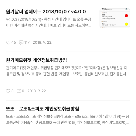
성하기 때문에 정상적으로 동작하기 위해선 적절한 시기에
업데이트가 필요합니다. 헌데 디바이스의 앱 절전이 활성
원기날씨 업데이트 2018/10/07 v4.0.0
화되어 있다면 업데이트가 불가하며 이를 위해 예외 대상
글 내용
으로 원기날씨를 추가해야만 합니다. 이는 좌측 슬라이딩
v4.0.3 (2018/10/24)- 특정 시간대 업데이트 오류 수정
메뉴의 FAQ에서 'Q. 어느 날 갑자기 자동 업데이트가 안되
이번 버전에선 특정 시간대에 예보 업데이트를 시도하면
고 시계 위젯이 멈춰있습니다!'를 참조해 추가하시면 정상
발생하는 오류들이 개선되었습니다. 지난 4.0.2 버전 이후
적으로 이용하실 수 있습니다. :) 또, 위젯을 통한 예보 업데
예기치 못한 곳에서 문제가 발생해 짧은 간격으로 업데이
작성시간
45
117
2018. 9. 22.
이트가 되지 ..
트를 진행하게 되었음을 양해 부탁드립니다. (__) 위젯 투
명도의 경우 지난 버전에서 완전히 투명하게 만들기 위한
설정값이 0에서 100으로 변경되었기에 이점 참조를 부탁
원기메모위젯 개인정보취급방침
드립니다. (완전 투명 = 100) 많은 분께서 보내주시는 피
글 내용
드백은 문제 해결에 큰 도움이 되고 있습니다. 이때 해당 화
원기메모위젯 개인정보취급방침 원기메모위젯(이하 "앱"이라 함)은 정보통신망 이
면의 스크린샷, 추가하신 지역, 기종, 안드로이드 버전 등의
용촉진 및 정보보호 등에 관한 법률, 개인정보보호법, 통신비밀보호법, 전기통신사업
더욱 자세한 정보를 함께 알려주시면 보다 빠른 해결이 가
법, 등 정보통신서비스제공자가 준수하여야 할 관련 법령상의 개인정보보호 규정을
능합니다. ^^ 쌀쌀한 날씨에 건강관리 유의하시고 이용자
준수하며, 관련 법령에 의거한 개인정보취급방침을 정하여 이용자 권익 보호에 최선
작성시간
3
0
2018. 9. 22.
분들 모두 늘..
을 다하고 있습니다. 1. 수집하는 개인정보의 항목 및 수집방법 본 앱은 일체의 회원
가입 및 개인정보 제공을 요구 하지 않으며 어떤 제한없이 앱의 모든 기능을 이용할
수 있습니다. 다만 함께 제공하는 광고플랫폼에서 이를 수집할 수 있으며 이에 대한
또또 - 로또&스피또 개인정보취급방침
절차 및 책임은 각 하기의 제공처에 있습니다. - 애드몹 https://admob.google.c
글 내용
om - 카울리 https://www.cauly...
또또 - 로또&스피또 개인정보취급방침 또또 - 로또&스피또(이하 "앱"이라 함)는 정
보통신망 이용촉진 및 정보보호 등에 관한 법률, 개인정보보호법, 통신비밀보호법,
전기통신사업법, 등 정보통신서비스제공자가 준수하여야 할 관련 법령상의 개인정
보보호 규정을 준수하며, 관련 법령에 의거한 개인정보취급방침을 정하여 이용자 권