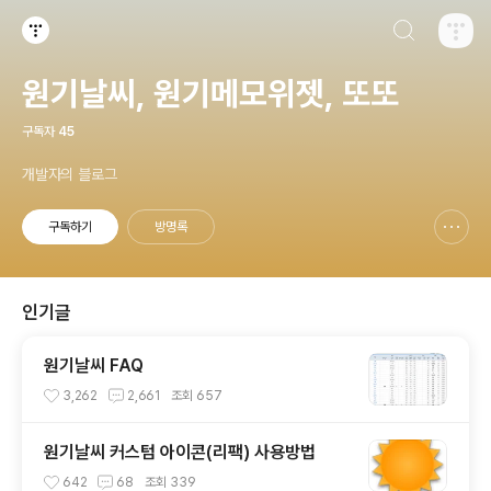
검색하기
티스토리
원기날씨, 원기메모위젯, 또또
구독자
45
개발자의 블로그
구독하기
방명록
신고하기 레이어
열기
인기글
원기날씨 FAQ
3,262
2,661
조회
657
원기날씨 커스텀 아이콘(리팩) 사용방법
642
68
조회
339